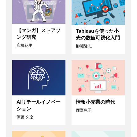
【マンガ】ストアソ
Tableauを使った小
ング研究
売の数値可視化入門
店橋花里
柳瀬隆志
AIリテールイノベー
情報小売業の時代
ション
鹿野恵子
伊藤 久之