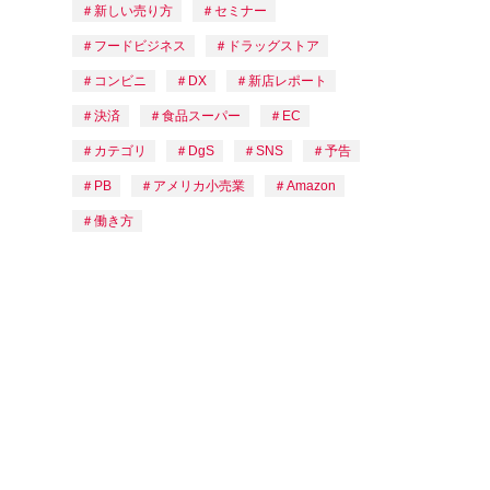
新しい売り方
セミナー
フードビジネス
ドラッグストア
コンビニ
DX
新店レポート
決済
食品スーパー
EC
カテゴリ
DgS
SNS
予告
PB
アメリカ小売業
Amazon
働き方