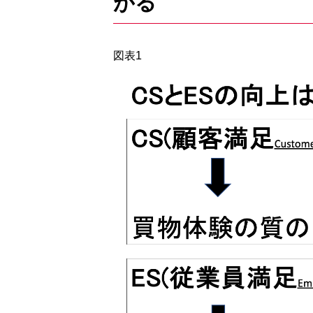
がる
図表1