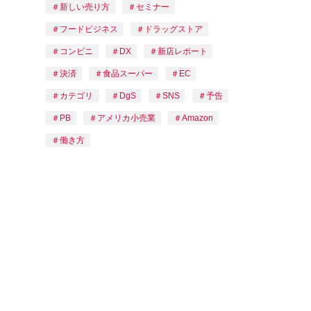
新しい売り方
セミナー
フードビジネス
ドラッグストア
コンビニ
DX
新店レポート
決済
食品スーパー
EC
カテゴリ
DgS
SNS
予告
PB
アメリカ小売業
Amazon
働き方