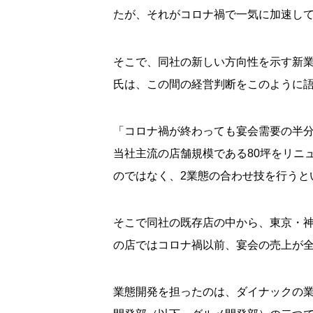
たが、それがコロナ禍で一気に加速し
そこで、同社の新しい方向性を示す新
氏は、この間の経営判断をこのように
「コロナ禍が終わっても宴会需要の半
当社主流の店舗規模である
80
坪をリニ
のではなく、
2
業態の合わせ技を行うと
そこで同社の既存店の中から、東京・
の店ではコロナ禍以前、宴会の売上が
業態開発を担ったのは、ダイナックの