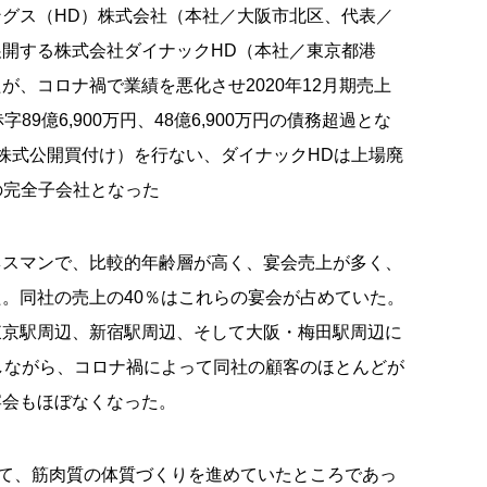
ングス（
HD
）株式会社（本社／大阪市北区、代表／
展開する株式会社ダイナック
HD
（本社／東京都港
たが、コロナ禍で業績を悪化させ
2020
年
12
月期売上
赤字
89
億
6,900
万円、
48
億
6,900
万円の債務超過とな
株式公開買付け）を行ない、ダイナック
HD
は上場廃
の完全子会社となった
ネスマンで、比較的年齢層が高く、宴会売上が多く、
た。同社の売上の
40
％はこれらの宴会が占めていた。
東京駅周辺、新宿駅周辺、そして大阪・梅田駅周辺に
しながら、コロナ禍によって同社の顧客のほとんどが
宴会もほぼなくなった。
て、筋肉質の体質づくりを進めていたところであっ