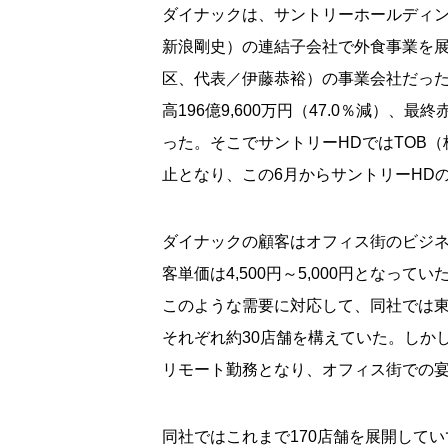
ダイナックは、サントリーホールディ
新浪剛史）の連結子会社で外食事業を
区、代表／伊藤恭裕）の事業会社だっ
高
196
億
9,600
万円（
47.0
％減）、最終
った。そこでサントリー
HD
では
TOB
（
止となり、この
6
月からサントリー
HD
ダイナックの顧客はオフィス街のビジ
客単価は
4,500
円～
5,000
円となってい
このような需要に対応して、同社では
それぞれ約
30
店舗を構えていた。しか
リモート勤務となり、オフィス街での
同社ではこれまで
170
店舗を展開してい