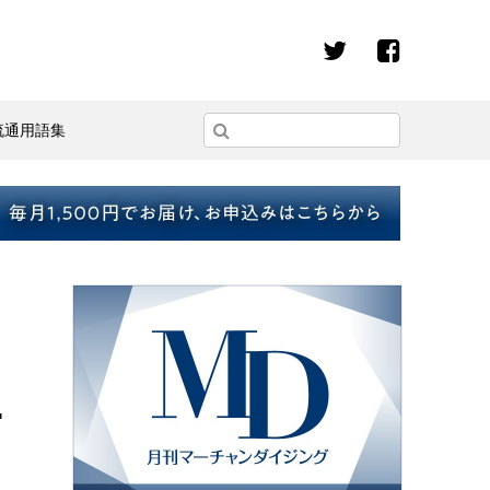
流通用語集
ニ