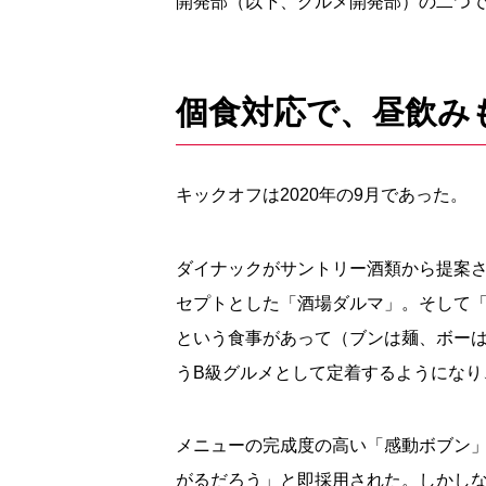
開発部（以下、グルメ開発部）の二つ
個食対応で、昼飲み
キックオフは
2020
年の
9
月であった。
ダイナックがサントリー酒類から提案
セプトとした「酒場ダルマ」。そして
という食事があって（ブンは麺、ボー
う
B
級グルメとして定着するようになり
メニューの完成度の高い「感動ボブン
がるだろう」と即採用された。しかし