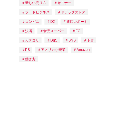
新しい売り方
セミナー
フードビジネス
ドラッグストア
コンビニ
DX
新店レポート
決済
食品スーパー
EC
カテゴリ
DgS
SNS
予告
PB
アメリカ小売業
Amazon
働き方