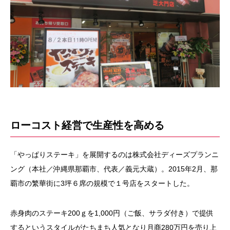
ローコスト経営で生産性を高める
「やっぱりステーキ」を展開するのは株式会社ディーズプランニ
ング（本社／沖縄県那覇市、代表／義元大蔵）。
2015
年
2
月、那
覇市の繁華街に
3
坪６席の規模で１号店をスタートした。
赤身肉のステーキ
200
ｇを
1,000
円（ご飯、サラダ付き）で提供
するというスタイルがたちまち人気となり月商
280
万円を売り上