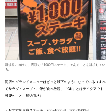
新規客に向けて、店頭で「1000円ステーキ」であることを訴求してい
る。
同店のグランドメニューはざっと以下のようになっている（すべ
てサラダ・スープ・ご飯が食べ放題、「
OK
」とはテイクアウト
可能のこと、税込価格）
・おすすめ赤身ステーキ：
200
ℊ
1000
円、
300
ℊ
1500
円、