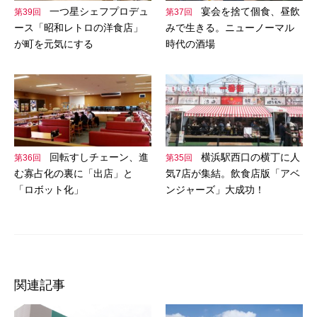
一つ星シェフプロデュ
宴会を捨て個食、昼飲
第39回
第37回
ース「昭和レトロの洋食店」
みで生きる。ニューノーマル
が町を元気にする
時代の酒場
回転すしチェーン、進
横浜駅西口の横丁に人
第36回
第35回
む寡占化の裏に「出店」と
気7店が集結。飲食店版「アベ
「ロボット化」
ンジャーズ」大成功！
関連記事