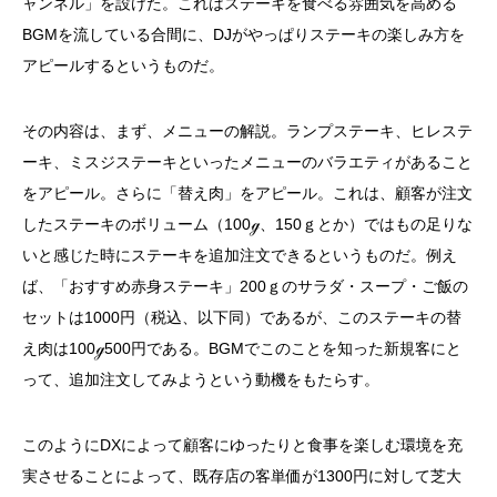
ャンネル」を設けた。これはステーキを食べる雰囲気を高める
BGM
を流している合間に、
DJ
がやっぱりステーキの楽しみ方を
アピールするというものだ。
その内容は、まず、メニューの解説。ランプステーキ、ヒレステ
ーキ、ミスジステーキといったメニューのバラエティがあること
をアピール。さらに「替え肉」をアピール。これは、顧客が注文
したステーキのボリューム（
100
ℊ、
150
ｇとか）ではもの足りな
いと感じた時にステーキを追加注文できるというものだ。例え
ば、「おすすめ赤身ステーキ」
200
ｇのサラダ・スープ・ご飯の
セットは
1000
円（税込、以下同）であるが、このステーキの替
え肉は
100
ℊ
500
円である。
BGM
でこのことを知った新規客にと
って、追加注文してみようという動機をもたらす。
このように
DX
によって顧客にゆったりと食事を楽しむ環境を充
実させることによって、既存店の客単価が
1300
円に対して芝大