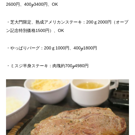
2600
円、
400
ℊ
3400
円、
OK
・芝大門限定、熟成アメリカンステーキ：
200
ｇ
2000
円（オープ
ン記念特別価格
1500
円）、
OK
・やっぱりバーグ：
200
ｇ
1000
円、
400
ℊ
1800
円
・ミスジ半身ステーキ：肉塊約
700
ℊ
4980
円