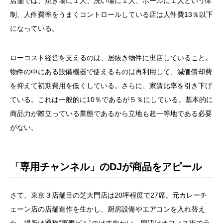
店舗では、焼き場に１人、洗い場に１人、ホールに１人という体
制、人件費率をうまくコントロールしている店は人件費
13
％以下
になっている。
ローコスト経営を支えるのは、居抜き物件に出店していること。
物件の中にある設備機器で使えるものは再利用して、減価償却費
を抑えて初期費用を低くしている。さらに、家賃比率を引き下げ
ている。これは一般的に
10
％であるが５％にしている。基本的に
商品力が際立っている業態であるから立地も超一等地である必要
がない。
「専用チャンネル」の
DJ
が商品をアピール
さて、東京３店舗目の芝大門店は
20
坪程度で
27
席。元カレーチ
ェーン店の店舗造作を生かし、厨房設備やエアコンを入れ替え
た。場所は通称
“
軍艦ビル
”
のはす向かい。周辺はオフィス街でラ