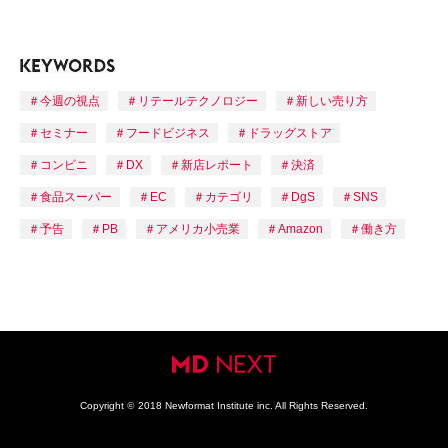
今週の視点
リテールテクノロジー
新しい売り方
セミナー
フードビジネス
ドラッグストア
コンビニ
DX
新店レポート
決済
食品スーパー
EC
カテゴリ
DgS
SNS
予告
PB
アメリカ小売業
Amazon
働き方
Copyright
©
2018 Newformat Institute inc. All Rights Reserved.