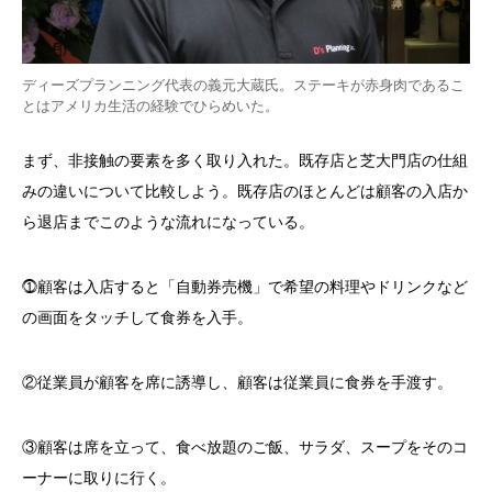
ディーズプランニング代表の義元大蔵氏。ステーキが赤身肉であるこ
とはアメリカ生活の経験でひらめいた。
まず、非接触の要素を多く取り入れた。既存店と芝大門店の仕組
みの違いについて比較しよう。既存店のほとんどは顧客の入店か
ら退店までこのような流れになっている。
⓵顧客は入店すると「自動券売機」で希望の料理やドリンクなど
の画面をタッチして食券を入手。
②従業員が顧客を席に誘導し、顧客は従業員に食券を手渡す。
③顧客は席を立って、食べ放題のご飯、サラダ、スープをそのコ
ーナーに取りに行く。