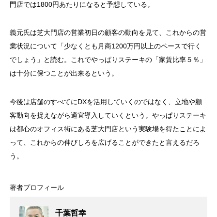
門店では
1800
円あたりになると予想している。
義元氏は芝大門店の営業初日の顧客の動向を見て、これからの営
業状況について「少なくとも月商
1200
万円以上のペースで行く
でしょう」と読む。これでやっぱりステーキの「家賃比率５％」
は十分に保つことが出来るという。
今後は店舗のすべてに
DX
を活用していくのではなく、立地や顧
客動向を捉えながら適宜導入していくという。やっぱりステーキ
は都心のオフィス街にある芝大門店という実験場を得たことによ
って、これからの伸びしろを広げることができたと言えるだろ
う。
著者プロフィール
千葉哲幸