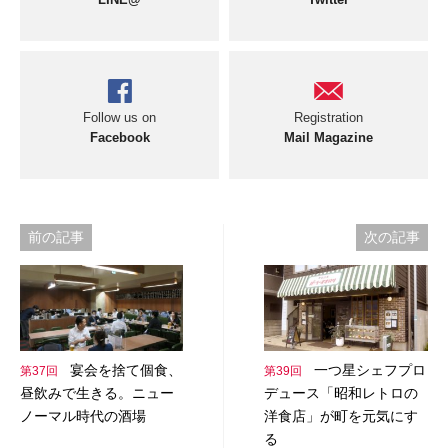
Follow us on
Registration
Facebook
Mail Magazine
投
前の記事
次の記事
稿
ナ
ビ
宴会を捨て個食、
一つ星シェフプロ
第37回
第39回
ゲ
昼飲みで生きる。ニュー
デュース「昭和レトロの
ー
ノーマル時代の酒場
洋食店」が町を元気にす
る