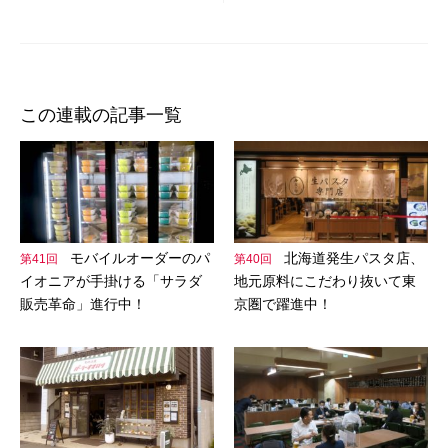
シ
ョ
ン
この連載の記事一覧
モバイルオーダーのパ
北海道発生パスタ店、
第41回
第40回
イオニアが手掛ける「サラダ
地元原料にこだわり抜いて東
販売革命」進行中！
京圏で躍進中！