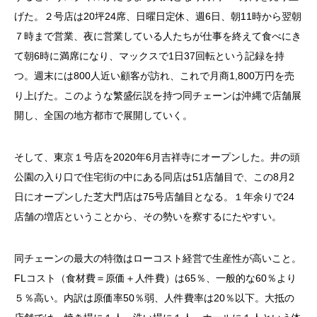
げた。２号店は
20
坪
24
席、日曜日定休、週
6
日、朝
11
時から翌朝
７時まで営業、夜に営業している人たちが仕事を終えて食べにき
て朝
6
時に満席になり、マックスで
1
日
37
回転という記録を持
つ。週末には
800
人近い顧客が訪れ、これで月商
1,800
万円を売
り上げた。このような繁盛伝説を持つ同チェーンは沖縄で店舗展
開し、全国の地方都市で展開していく。
そして、東京１号店を
2020
年
6
月吉祥寺にオープンした。井の頭
公園の入り口で住宅街の中にある同店は
51
店舗目で、この
8
月
2
日にオープンした芝大門店は
75
号店舗目となる。１年余りで
24
店舗の増店ということから、その勢いを察するにたやすい。
同チェーンの最大の特徴はローコスト経営で生産性が高いこと。
FL
コスト（食材費＝原価＋人件費）は
65
％、一般的な
60
％より
５％高い。内訳は原価率
50
％弱、人件費率は
20
％以下。大抵の