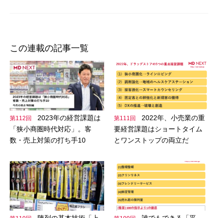
ョ
ン
この連載の記事一覧
2023年の経営課題は
2022年、小売業の重
第112回
第111回
「狭小商圏時代対応」。客
要経営課題はショートタイム
数・売上対策の打ち手10
とワンストップの両立だ
陳列の基本技術「上
誰でもできる「平