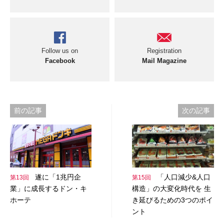
Follow us on
Registration
Facebook
Mail Magazine
投
前の記事
次の記事
稿
ナ
ビ
遂に「1兆円企
「人口減少&人口
第13回
第15回
ゲ
業」に成長するドン・キ
構造」の大変化時代を 生
ー
ホーテ
き延びるための3つのポイ
ント
シ