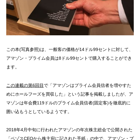
この本(写真参照)は、一般客の価格が14ドル99セントに対して、
アマゾン・プライム会員は8ドル99セントで購入することができ
ます。
この連載の第6回目
で「アマゾンはプライム会員信者を増やすた
めにホールフーズを買収した」という記事を掲載しましたが、ア
マゾンは年会費119ドルのプライム会員信者(固定客)を徹底的に
囲い込もうとしているようです。
2018年4月中旬に行われたアマゾンの年次株主総会で公開された
「ベゾスCEOから株主宛に記された手紙」の中で、アマゾン・プ