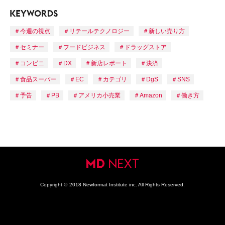
今週の視点
リテールテクノロジー
新しい売り方
セミナー
フードビジネス
ドラッグストア
コンビニ
DX
新店レポート
決済
食品スーパー
EC
カテゴリ
DgS
SNS
予告
PB
アメリカ小売業
Amazon
働き方
Copyright
©
2018 Newformat Institute inc. All Rights Reserved.