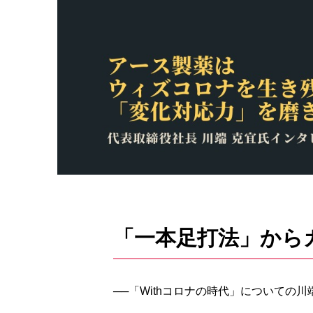
「一本足打法」から
──「Withコロナの時代」についての