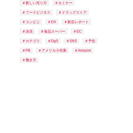
新しい売り方
セミナー
フードビジネス
ドラッグストア
コンビニ
DX
新店レポート
決済
食品スーパー
EC
カテゴリ
DgS
SNS
予告
PB
アメリカ小売業
Amazon
働き方