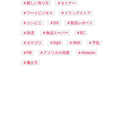
新しい売り方
セミナー
フードビジネス
ドラッグストア
コンビニ
DX
新店レポート
決済
食品スーパー
EC
カテゴリ
DgS
SNS
予告
PB
アメリカ小売業
Amazon
働き方