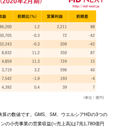
結決算の数値です。GMS、SM、ウエルシアHDの3つの
の小売事業の営業収益(≒売上高)は7兆1,780億円