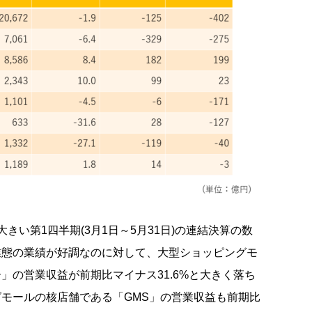
きい第1四半期(3月1日～5月31日)の連結決算の数
業態の業績が好調なのに対して、大型ショッピングモ
」の営業収益が前期比マイナス31.6%と大きく落ち
モールの核店舗である「GMS」の営業収益も前期比