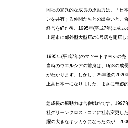
同社の驚異的な成長の原動力は、「日
ンを共有する仲間たちとの出会いと、
経営を経た後、1995年(平成7年)に
上尾市に郊外型大型店の1号店を開店し
1995年(平成7年)のマツモトキヨシの
当時のウエルシアの前身は、DgSの成
がわかります。しかし、25年後の202
上高日本一になりました。まさに奇跡
急成長の原動力は合併戦略です。1997
社グリーンクロス・コアに社名変更し
躍の大きなキッカケになったのが、2000