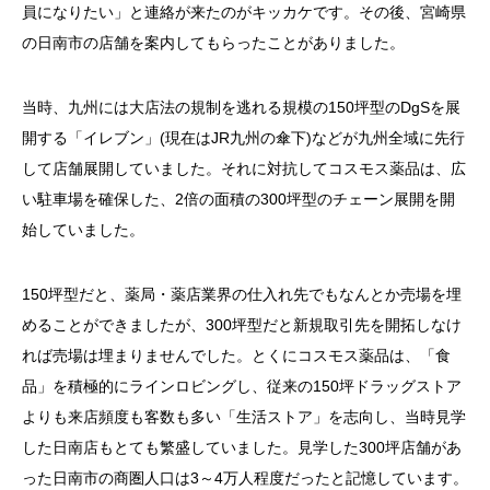
員になりたい」と連絡が来たのがキッカケです。その後、宮崎県
の日南市の店舗を案内してもらったことがありました。
当時、九州には大店法の規制を逃れる規模の150坪型のDgSを展
開する「イレブン」(現在はJR九州の傘下)などが九州全域に先行
して店舗展開していました。それに対抗してコスモス薬品は、広
い駐車場を確保した、2倍の面積の300坪型のチェーン展開を開
始していました。
150坪型だと、薬局・薬店業界の仕入れ先でもなんとか売場を埋
めることができましたが、300坪型だと新規取引先を開拓しなけ
れば売場は埋まりませんでした。とくにコスモス薬品は、「食
品」を積極的にラインロビングし、従来の150坪ドラッグストア
よりも来店頻度も客数も多い「生活ストア」を志向し、当時見学
した日南店もとても繁盛していました。見学した300坪店舗があ
った日南市の商圏人口は3～4万人程度だったと記憶しています。