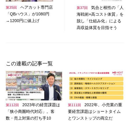
ビ
ヘアカット専門店
気合と根性の「人
第35回
第37回
ゲ
「QBハウス」が1080円
海戦術×高コスト体質」を
ー
→1200円に値上げ
脱し「仕組み化」による
高収益体質を目指そう
シ
ョ
ン
この連載の記事一覧
2023年の経営課題は
2022年、小売業の重
第112回
第111回
「狭小商圏時代対応」。客
要経営課題はショートタイム
数・売上対策の打ち手10
とワンストップの両立だ