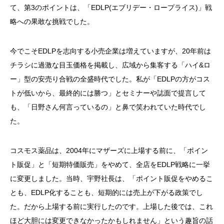
て、第3のポイントは、「EDLP(エブリデー・ロープライス)」戦
略への果敢な挑戦でした。
今でこそEDLPを志向する小売企業は増えていますが、20年前は
チラシに過激な目玉価格を掲載し、広域から集客する「ハイ&ロ
ー」型の安売り合戦の全盛時代でした。私が「EDLPの方がコス
トが低いから、最終的には勝つ」とセミナーや誌面で提言して
も、「日野さん何言っているの」と鼻で笑われていた時代でし
た。
コスモス薬品は、2004年にマザーズに上場する前に、「ポイン
ト販促」と「短期特価販売」をやめて、全店をEDLP戦略に一挙
に変更しました。当時、宇野社長は、「ポイント販促をやめるこ
とも、EDLP化することも、短期的には売上が下がる政策でし
た。だから上場する前に実行したのです。上場した後では、これ
ほど大胆には変更できなかったかもしれません」という趣旨の話