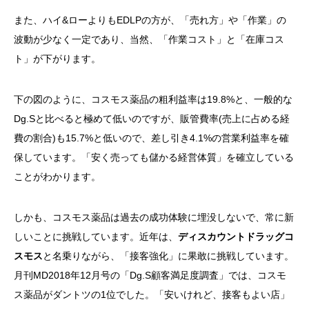
また、ハイ&ローよりもEDLPの方が、「売れ方」や「作業」の
波動が少なく一定であり、当然、「作業コスト」と「在庫コス
ト」が下がります。
下の図のように、コスモス薬品の粗利益率は19.8%と、一般的な
Dg.Sと比べると極めて低いのですが、販管費率(売上に占める経
費の割合)も15.7%と低いので、差し引き4.1%の営業利益率を確
保しています。「安く売っても儲かる経営体質」を確立している
ことがわかります。
しかも、コスモス薬品は過去の成功体験に埋没しないで、常に新
しいことに挑戦しています。近年は、
ディスカウントドラッグコ
スモス
と名乗りながら、「接客強化」に果敢に挑戦しています。
月刊MD2018年12月号の「Dg.S顧客満足度調査」では、コスモ
ス薬品がダントツの1位でした。「安いけれど、接客もよい店」