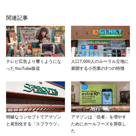
関連記事
テレビ広告より響くようにな
人口7,000人のルーラル立地に
ったYouTube販促
展開する小売業の3つの特徴
明確なコンセプトでアマゾン
アマゾンは「信者」を増やす
と差別化する「スプラウツ」
ためにホールフーズを買収し
た