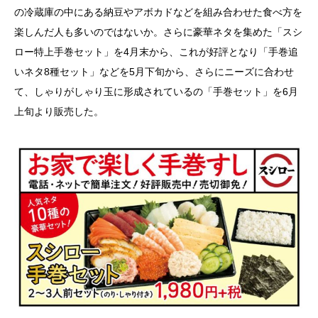
の冷蔵庫の中にある納豆やアボカドなどを組み合わせた食べ方を
楽しんだ人も多いのではないか。さらに豪華ネタを集めた「スシ
ロー特上手巻セット」を
4
月末から、これが好評となり「手巻追
いネタ
8
種セット」などを
5
月下旬から、さらにニーズに合わせ
て、しゃりがしゃり玉に形成されているの「手巻セット」を
6
月
上旬より販売した。