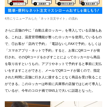
4月にリニューアルした「ネット注文サイト」の流れ
さらに店舗の中に「自動土産ロッカー」を導入している店舗もあ
る。これは、温度管理機能が整ったロッカーを使用しているもの
で、①お客が「店内で予約」「電話ないし
FAX
で予約」もしくは
「スマホアプリ・ネットで予約」すると、お客に
QR
コードが発
行され、その
QR
コードをかざすことによってロッカーから商品
を取り出すというもの。アプリやネットで予約すると事前に支払
いをすますことができと、メールで
QR
コードが届くので、指定
された時間に店舗に行き人に接することなく商品を受け取ること
ができる。このロッカーは昨前に兵庫県の店舗ではじめて導入し
ているが、今年のコロナ禍で
SNS
上で大いに話題となった。