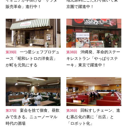
販売革命」進行中！
京圏で躍進中！
一つ星シェフプロデュ
沖縄発、革命的ステー
第39回
第38回
ース「昭和レトロの洋食店」
キレストラン「やっぱりステ
が町を元気にする
ーキ」東京で躍進中！
宴会を捨て個食、昼飲
回転すしチェーン、進
第37回
第36回
みで生きる。ニューノーマル
む寡占化の裏に「出店」と
時代の酒場
「ロボット化」