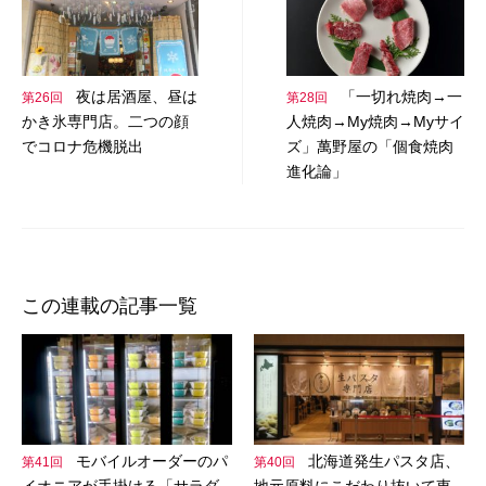
ナ
ビ
夜は居酒屋、昼は
「一切れ焼肉→一
第26回
第28回
ゲ
かき氷専門店。二つの顔
人焼肉→My焼肉→Myサイ
ー
でコロナ危機脱出
ズ」萬野屋の「個食焼肉
進化論」
シ
ョ
ン
この連載の記事一覧
モバイルオーダーのパ
北海道発生パスタ店、
第41回
第40回
イオニアが手掛ける「サラダ
地元原料にこだわり抜いて東