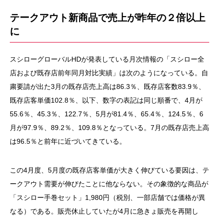
テークアウト新商品で売上が昨年の２倍以上
に
スシローグローバル
HD
が発表している月次情報の「スシロー全
店および既存店前年同月対比実績」は次のようになっている。自
粛要請が出た
3
月の既存店売上高は
86.3
％、既存店客数
83.9
％、
既存店客単価
102.8
％、以下、数字の表記は同じ順番で、
4
月が
55.6
％、
45.3
％、
122.7
％、
5
月が
81.4
％、
65.4
％、
124.5
％、
6
月が
97.9
％、
89.2
％、
109.8
％となっている。
7
月の既存店売上高
は
96.5
％と前年に近づいてきている。
この
4
月度、
5
月度の既存店客単価が大きく伸びている要因は、テ
ークアウト需要が伸びたことに他ならない。その象徴的な商品が
「スシロー手巻セット」
1
,
980
円（税別、一部店舗では価格が異
なる）である。販売休止していたが
4
月に急きょ販売を再開し