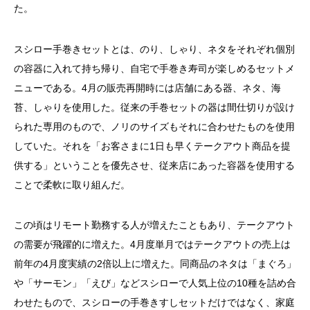
た。
スシロー手巻きセットとは、のり、しゃり、ネタをそれぞれ個別
の容器に入れて持ち帰り、自宅で手巻き寿司が楽しめるセットメ
ニューである。
4
月の販売再開時には店舗にある器、ネタ、海
苔、しゃりを使用した。従来の手巻セットの器は間仕切りが設け
られた専用のもので、ノリのサイズもそれに合わせたものを使用
していた。それを「お客さまに
1
日も早くテークアウト商品を提
供する」ということを優先させ、従来店にあった容器を使用する
ことで柔軟に取り組んだ。
この頃はリモート勤務する人が増えたこともあり、テークアウト
の需要が飛躍的に増えた。
4
月度単月ではテークアウトの売上は
前年の
4
月度実績の
2
倍以上に増えた。同商品のネタは「まぐろ」
や「サーモン」「えび」などスシローで人気上位の
10
種を詰め合
わせたもので、スシローの手巻きすしセットだけではなく、家庭