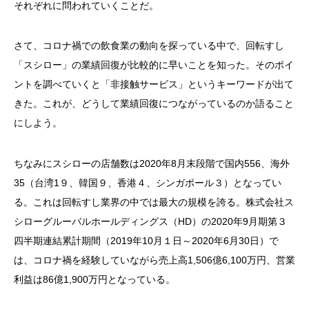
それぞれに問われていくことだ。
さて、コロナ禍での飲食業の動向を探っている中で、回転すし
「スシロー」の業績回復が比較的に早いことを知った。そのポイ
ントを調べていくと「非接触サービス」というキーワードが出て
きた。これが、どうして業績回復につながっているのか語ること
にしよう。
ちなみにスシローの店舗数は
2020
年
8
月末段階で国内
556
、海外
35
（台湾
1
９、韓国９、香港４、シンガポール３）となってい
る。これは回転すし業界の中では最大の規模を誇る。株式会社ス
シローグルーバルホールディングス（
HD
）の
2020
年
9
月期第３
四半期連結累計期間（
2019
年
10
月１日～
2020
年
6
月
30
日）で
は、コロナ禍を経験していながら売上高
1
,
506
億
6
,
100
万円、営業
利益は
86
億
1,900
万円となっている。