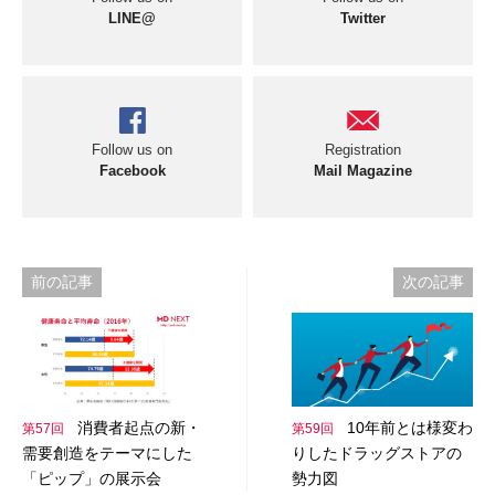
LINE@
Twitter
Follow us on
Registration
Facebook
Mail Magazine
投
前の記事
次の記事
稿
ナ
ビ
消費者起点の新・
10年前とは様変わ
第57回
第59回
ゲ
需要創造をテーマにした
りしたドラッグストアの
ー
「ピップ」の展示会
勢力図