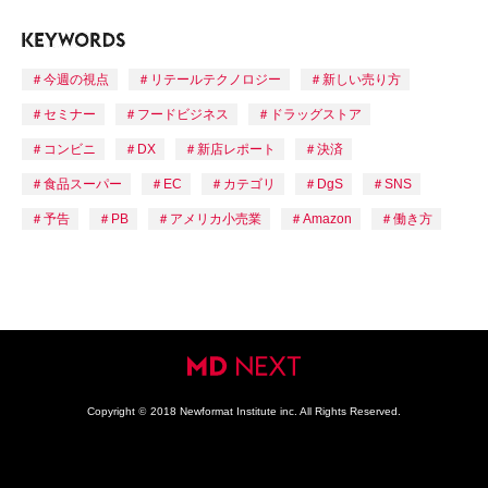
今週の視点
リテールテクノロジー
新しい売り方
セミナー
フードビジネス
ドラッグストア
コンビニ
DX
新店レポート
決済
食品スーパー
EC
カテゴリ
DgS
SNS
予告
PB
アメリカ小売業
Amazon
働き方
Copyright
©
2018 Newformat Institute inc. All Rights Reserved.