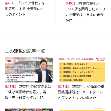
「シニア世代」を
3年間で約1万
第43回
第45回
ゲ
固定客にする 小売業の4
5,000店も閉店したアメリ
ー
つのポイント
カ小売業は、日本の未来
か!?
シ
ョ
ン
この連載の記事一覧
2023年の経営課題は
2022年、小売業の重
第112回
第111回
「狭小商圏時代対応」。客
要経営課題はショートタイム
数・売上対策の打ち手10
とワンストップの両立だ