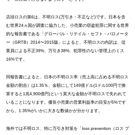
店頭ロスの第6は、不明ロス(万引き・不正など)です。日本を含
む世界24ヵ国が調査に協力した、小売業の窃盗犯罪に関する世界
的な報告書である「グローバル・リテイル・セフト・バロメータ
ー（GRTB）2014〜2015版」によると、不明ロスの内訳は、従
業員による不正39%、万引き38%、犯罪性のない管理上のミス
16%です。
同報告書によると、日本の不明ロス率（売上高に占める不明ロス
金額の割合）は1.35％、金額にして149億ドル(1ドル100円で換
算すると1兆4,900億円)という莫大な金額が不明ロスで失われて
いることになります。優良小売業の営業利益率の目安が5%です
から、1.35%がいかに大きな数値かが分かります。
海外では不明ロス、特に万引き対策を「loss prevention（ロス プ