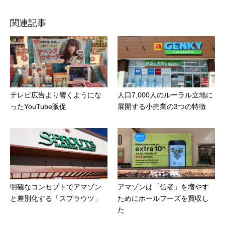
関連記事
テレビ広告より響くようにな
人口7,000人のルーラル立地に
ったYouTube販促
展開する小売業の3つの特徴
明確なコンセプトでアマゾン
アマゾンは「信者」を増やす
と差別化する「スプラウツ」
ためにホールフーズを買収し
た