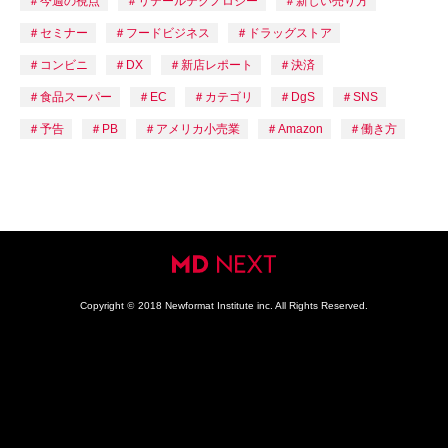
今週の視点
リテールテクノロジー
新しい売り方
セミナー
フードビジネス
ドラッグストア
コンビニ
DX
新店レポート
決済
食品スーパー
EC
カテゴリ
DgS
SNS
予告
PB
アメリカ小売業
Amazon
働き方
Copyright
©
2018 Newformat Institute inc. All Rights Reserved.