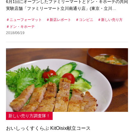
6月1日にオープンしたファミリーマートとドン・キホーテの共同
実験店舗「ファミリーマート立川南通り店」(東京・立川…
ニューフォーマット
新店レポート
コンビニ
新しい売り方
ドン・キホーテ
2018/06/19
新しい売り方調査隊！
おいしっくすくらぶ KitOisix献立コース