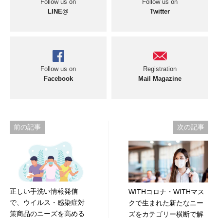
Follow us on
Follow us on
LINE@
Twitter
Follow us on
Registration
Facebook
Mail Magazine
投
前の記事
次の記事
稿
ナ
ビ
正しい手洗い情報発信
WITHコロナ・WITHマス
ゲ
で、ウイルス・感染症対
クで生まれた新たなニー
ー
策商品のニーズを高める
ズをカテゴリー横断で解