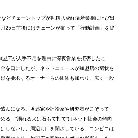
ンなどチェーントップが世耕弘成経済産業相に呼び出
月25日前後にはチェーンが揃って「行動計画」を提
加盟店が人手不足を理由に深夜営業を拒否したこ
約金を口にしたが、ネットニュースが加盟店の窮状を
交渉を要求するオーナーらの団体も加わり、広く一般
で盛んになる。著述家や評論家や研究者がこぞって
める。“溺れる犬は石もて打て”はネット社会の傾向
論はしないし、周辺も口を閉ざしている。コンビニは