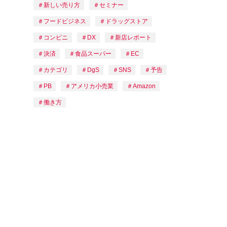
新しい売り方
セミナー
フードビジネス
ドラッグストア
コンビニ
DX
新店レポート
決済
食品スーパー
EC
カテゴリ
DgS
SNS
予告
PB
アメリカ小売業
Amazon
働き方