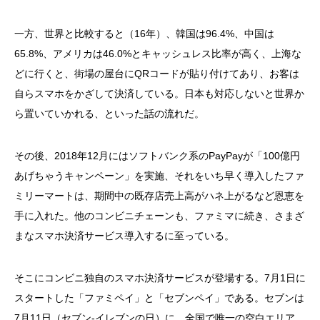
一方、世界と比較すると（16年）、韓国は96.4%、中国は
65.8%、アメリカは46.0%とキャッシュレス比率が高く、上海な
どに行くと、街場の屋台にQRコードが貼り付けてあり、お客は
自らスマホをかざして決済している。日本も対応しないと世界か
ら置いていかれる、といった話の流れだ。
その後、2018年12月にはソフトバンク系のPayPayが「100億円
あげちゃうキャンペーン」を実施、それをいち早く導入したファ
ミリーマートは、期間中の既存店売上高がハネ上がるなど恩恵を
手に入れた。他のコンビニチェーンも、ファミマに続き、さまざ
まなスマホ決済サービス導入するに至っている。
そこにコンビニ独自のスマホ決済サービスが登場する。7月1日に
スタートした「ファミペイ」と「セブンペイ」である。セブンは
7月11日（セブン-イレブンの日）に、全国で唯一の空白エリア、