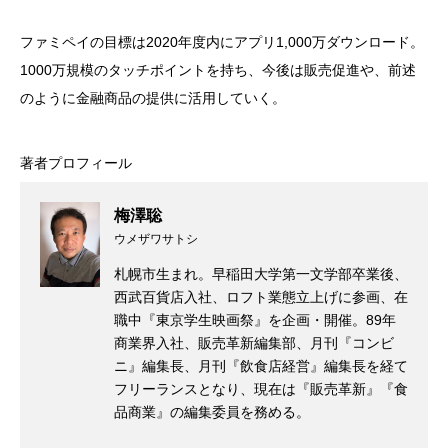
ファミペイの目標は2020年度内にアプリ1,000万ダウンロード。
1000万規模のタッチポイントを持ち、今後は販売促進や、前述
のように金融商品の提供に活用していく。
著者プロフィール
梅澤聡
ウメザワサトシ
札幌市生まれ。早稲田大学第一文学部卒業後、
西武百貨店入社、ロフト業態立上げに参画、在
職中『東京学生映画祭』を企画・開催。89年
商業界入社、販売革新編集部、月刊『コンビ
ニ』編集長、月刊『飲食店経営』編集長を経て
フリーランスとなり、現在は『販売革新』『食
品商業』の編集委員を務める。