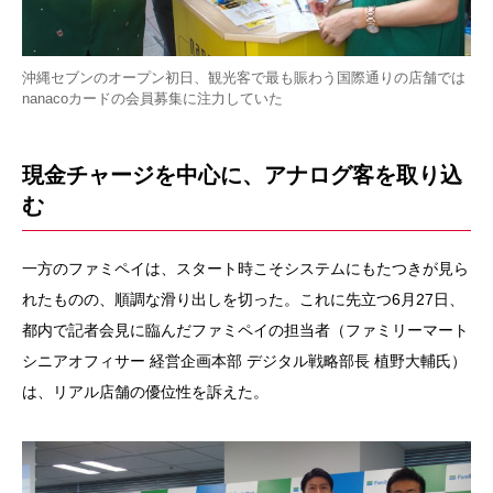
沖縄セブンのオープン初日、観光客で最も賑わう国際通りの店舗では
nanacoカードの会員募集に注力していた
現金チャージを中心に、アナログ客を取り込
む
一方のファミペイは、スタート時こそシステムにもたつきが見ら
れたものの、順調な滑り出しを切った。これに先立つ6月27日、
都内で記者会見に臨んだファミペイの担当者（ファミリーマート
シニアオフィサー 経営企画本部 デジタル戦略部長 植野大輔氏）
は、リアル店舗の優位性を訴えた。