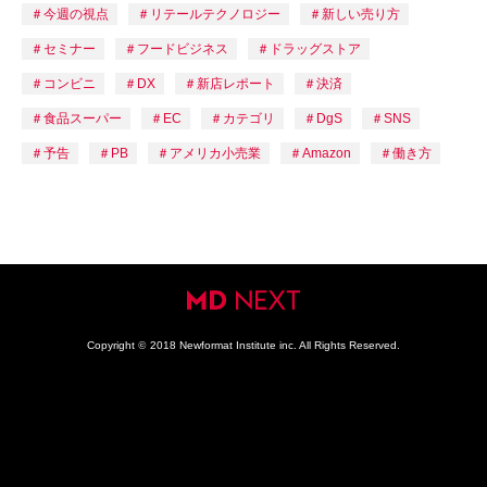
今週の視点
リテールテクノロジー
新しい売り方
セミナー
フードビジネス
ドラッグストア
コンビニ
DX
新店レポート
決済
食品スーパー
EC
カテゴリ
DgS
SNS
予告
PB
アメリカ小売業
Amazon
働き方
Copyright
©
2018 Newformat Institute inc. All Rights Reserved.