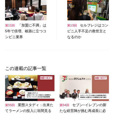
稿
ナ
ビ
「加盟に不満」は
セルフレジはコン
第11回
第13回
ゲ
5年で倍増、岐路に立つコ
ビニ人手不足の救世主と
ー
ンビニ業界
なるのか
シ
ョ
ン
この連載の記事一覧
業態スタディ：出来た
セブン−イレブンの新
第55回
第54回
てラーメンの投入に垣間見る
たな経営陣が挑む再成長に必