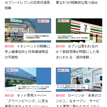
セブン−イレブンの次世代成長
要な5つの戦略的な取り組み
戦略
イオンペットの戦略に
セブンは変われるの
第53回
第52回
学ぶ健康志向と付加価値商品
か？新経営陣が問題にした長
の可能性
きにわたる「成功体験」
ネット専用スーパー
ローソンが「未来のコ
第51回
第50回
「グリーンビーンズ」に見る
ンビニ」をオープン、サービ
最新ロボティクスソリューシ
スと運営に新たなテクノロジ