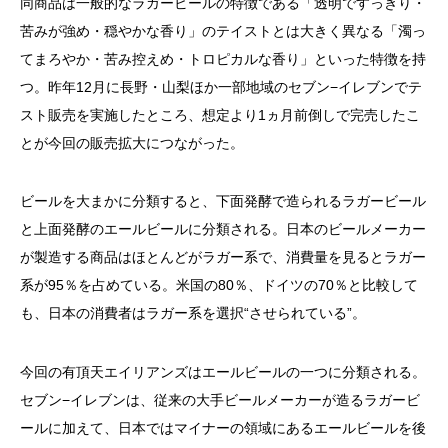
同商品は一般的なラガービールの特徴である「透明ですっきり・
苦みが強め・穏やかな香り」のテイストとは大きく異なる「濁っ
てまろやか・苦み控えめ・トロピカルな香り」といった特徴を持
つ。昨年12月に長野・山梨ほか一部地域のセブン−イレブンでテ
スト販売を実施したところ、想定より1ヵ月前倒しで完売したこ
とが今回の販売拡大につながった。
ビールを大まかに分類すると、下面発酵で造られるラガービール
と上面発酵のエールビールに分類される。日本のビールメーカー
が製造する商品はほとんどがラガー系で、消費量を見るとラガー
系が95％を占めている。米国の80％、ドイツの70％と比較して
も、日本の消費者はラガー系を選択“させられている”。
今回の有頂天エイリアンズはエールビールの一つに分類される。
セブン−イレブンは、従来の大手ビールメーカーが造るラガービ
ールに加えて、日本ではマイナーの領域にあるエールビールを後