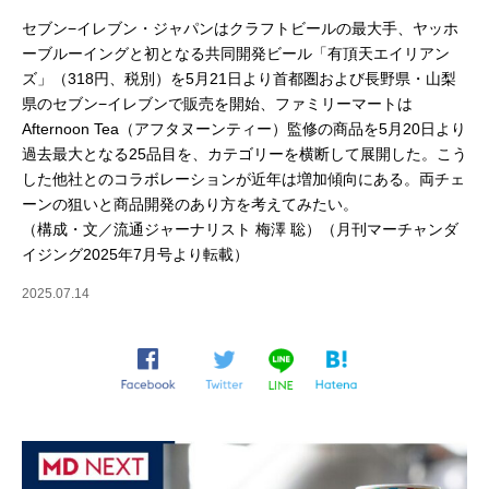
セブン−イレブン・ジャパンはクラフトビールの最大手、ヤッホ
ーブルーイングと初となる共同開発ビール「有頂天エイリアン
ズ」（318円、税別）を5月21日より首都圏および長野県・山梨
県のセブン−イレブンで販売を開始、ファミリーマートは
Afternoon Tea（アフタヌーンティー）監修の商品を5月20日より
過去最大となる25品目を、カテゴリーを横断して展開した。こう
した他社とのコラボレーションが近年は増加傾向にある。両チェ
ーンの狙いと商品開発のあり方を考えてみたい。
（構成・文／流通ジャーナリスト 梅澤 聡）（月刊マーチャンダ
イジング2025年7月号より転載）
2025.07.14