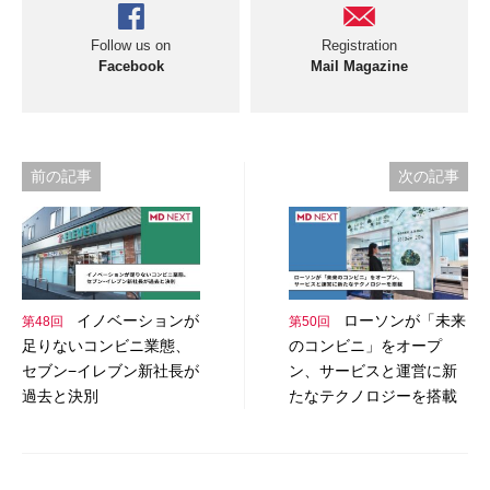
Follow us on
Registration
Facebook
Mail Magazine
投
前の記事
次の記事
稿
ナ
ビ
イノベーションが
ローソンが「未来
第48回
第50回
ゲ
足りないコンビニ業態、
のコンビニ」をオープ
ー
セブン−イレブン新社長が
ン、サービスと運営に新
過去と決別
たなテクノロジーを搭載
シ
ョ
ン