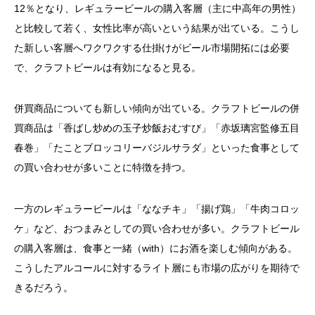
12％となり、レギュラービールの購入客層（主に中高年の男性）
と比較して若く、女性比率が高いという結果が出ている。こうし
た新しい客層へワクワクする仕掛けがビール市場開拓には必要
で、クラフトビールは有効になると見る。
併買商品についても新しい傾向が出ている。クラフトビールの併
買商品は「香ばし炒めの玉子炒飯おむすび」「赤坂璃宮監修五目
春巻」「たことブロッコリーバジルサラダ」といった食事として
の買い合わせが多いことに特徴を持つ。
一方のレギュラービールは「ななチキ」「揚げ鶏」「牛肉コロッ
ケ」など、おつまみとしての買い合わせが多い。クラフトビール
の購入客層は、食事と一緒（with）にお酒を楽しむ傾向がある。
こうしたアルコールに対するライト層にも市場の広がりを期待で
きるだろう。