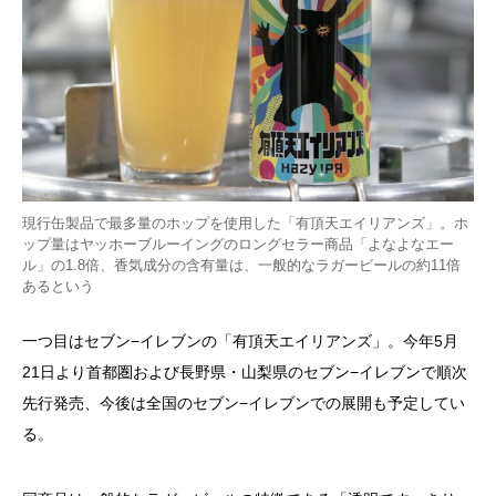
現行缶製品で最多量のホップを使用した「有頂天エイリアンズ」。ホ
ップ量はヤッホーブルーイングのロングセラー商品「よなよなエー
ル」の1.8倍、香気成分の含有量は、一般的なラガービールの約11倍
あるという
一つ目はセブン−イレブンの「有頂天エイリアンズ」。今年5月
21日より首都圏および長野県・山梨県のセブン−イレブンで順次
先行発売、今後は全国のセブン−イレブンでの展開も予定してい
る。