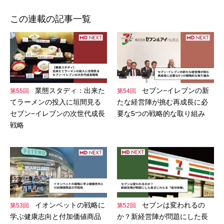
この連載の記事一覧
業態スタディ：出来た
セブン−イレブンの新
第55回
第54回
てラーメンの投入に垣間見る
たな経営陣が挑む再成長に必
セブン−イレブンの次世代成長
要な5つの戦略的な取り組み
戦略
イオンペットの戦略に
セブンは変われるの
第53回
第52回
学ぶ健康志向と付加価値商品
か？新経営陣が問題にした長