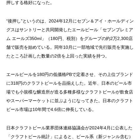
押しする格好になった。
“後押し”というのは、2024年12月にセブン＆アイ・ホールディン
グスはサントリーと共同開発したエールビール「セブンプレミア
ム エールズ350ml」（180円、税別）をグループの約2万2,300店
舗で販売を始めている。同年10月に一部地域で先行販売を実施し
たところ計画した数量の2倍を上回った実績を持つ。
エールビールを180円の低価格PBで定着させ、その上位ブランド
に318円のクラフトビールを品揃えした。近年、日本のビール市
場でも小規模な醸造所が造る多種多様なクラフトビールが飲食店
やスーパーマーケットに並ぶようになってきた。日本のクラフト
ビール市場は10年間で4.6倍に伸長している。
日本クラフトビール業界団体連絡協議会が2024年4月に公表した
「クラフトビール統計」によると、ビール系（新ジャンル含む）