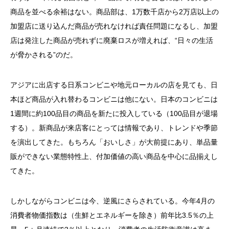
商品を並べる余裕はない。商品部は、1万数千店から2万店以上の
加盟店に送り込んだ商品が売れなければ責任問題になるし、加盟
店は発注した商品が売れずに廃棄ロスが増えれば、“日々の生活
が脅かされる”のだ。
アジアに出店する日系コンビニや地元ローカルの店を見ても、日
本ほど商品が入れ替わるコンビニは他にない。日本のコンビニは
1週間に約100品目の商品を新たに投入している（100品目が退場
する）。新商品が来店客にとっては情報であり、トレンドや季節
を演出してきた。もちろん「おいしさ」が大前提にあり、単品量
販ができない業態特性上、付加価値の高い商品を中心に品揃えし
てきた。
しかしながらコンビニは今、逆風にさらされている。今年4月の
消費者物価指数は（生鮮とエネルギーを除き）前年比3.5％の上