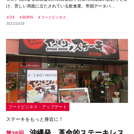
け、苦しい局面に立たされている飲食業。帝国データバ…
DX
BOPIS
フードビジネス
2021/10/18
フードビジネス・アップデート
ステーキをもっと身近に！
沖縄発、革命的ステーキレス
第38回