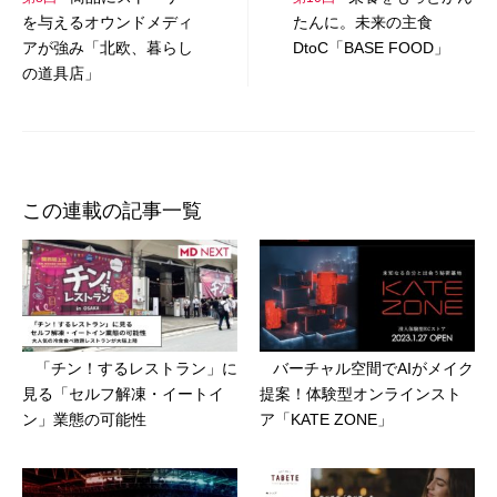
ゲ
を与えるオウンドメディ
たんに。未来の主食
ー
アが強み「北欧、暮らし
DtoC「BASE FOOD」
の道具店」
シ
ョ
ン
この連載の記事一覧
「チン！するレストラン」に
バーチャル空間でAIがメイク
見る「セルフ解凍・イートイ
提案！体験型オンラインスト
ン」業態の可能性
ア「KATE ZONE」