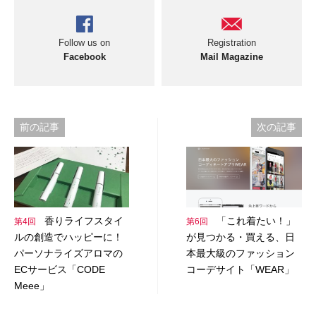
Follow us on
Registration
Facebook
Mail Magazine
投
前の記事
次の記事
稿
ナ
ビ
香りライフスタイ
「これ着たい！」
第4回
第6回
ゲ
ルの創造でハッピーに！
が見つかる・買える、日
ー
パーソナライズアロマの
本最大級のファッション
ECサービス「CODE
コーデサイト「WEAR」
シ
Meee」
ョ