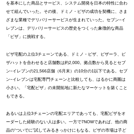
を基本にした商品とサービス、システム開発を日本の特性に合わ
せて組んでいった。その後、ドミノ・ピザの成功を契機に、さま
ざまな業種でデリバリーサービスが生まれていった。セブン−イ
レブンは、デリバリーサービスの歴史をつくった象徴的な商品
「ピザ」に挑戦する。
ピザ宅配の上位3チェーンである、ドミノ・ピザ、ピザーラ、ピ
ザハットを合わせると店舗数は約2,000。拠点数から見るとセブ
ン−イレブンの21,566店舗（6月末）の10分の1以下である。セブ
ン−イレブンは宅配専門チェーンと比較しても、はるかに商圏は
小さい。「宅配ピザ」の未開拓地に新たなマーケットを築くこと
もできる。
あるいは上位3チェーンの宅配エリアであっても、宅配ピザをオ
ーダーした経験のない人は多い。一方で7NOWであれば、他の商
品の“ついでに”試してみるきっかけにもなる。ピザの市場は子ど