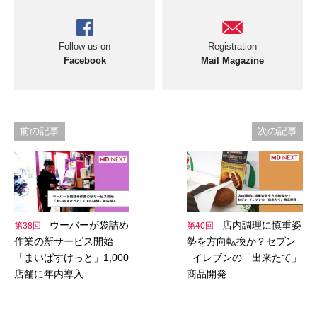
Follow us on
Registration
Facebook
Mail Magazine
投
前の記事
次の記事
稿
ナ
ビ
ウーバーが袋詰め
店内調理に慎重姿
第38回
第40回
ゲ
作業の新サービス開始
勢を方向転換か？セブン
ー
「まいばすけっと」1,000
−イレブンの「出来たて」
店舗に年内導入
商品開発
シ
ョ