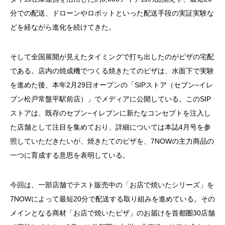
分での配送、ドローンやロボットといった配送手段の実証実験な
どを経ながら進化を続けてきた。
そして全国展開が見えたタイミングで打ち出したのがピザの宅配
である。店内の焼成機でつくる焼きたてのピザは、水面下で実験
を進めた後、本年2月29日オープンの「SIPストア（セブン−イレ
ブン松戸常盤平駅前店）」でメディアに公開している。このSIP
ストアは、既存のセブン−イレブンに新たなコンセプトを注入し
た店舗として注目を集めており、詳細については本誌4月号を参
照していただきたいが、焼きたてのピザを、7NOWの主力商品の
一つに育成する意思を表明している。
今回は、一部店舗でテスト販売中の「お店で焼いたシリーズ」を
7NOWによって最短20分で配送する取り組みを進めている。その
メインとなる商材「お店で焼いたピザ」のお届けを首都圏30店舗