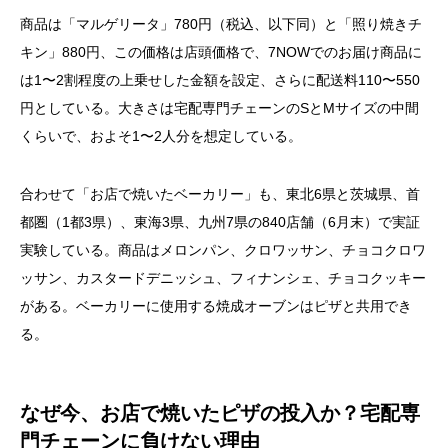
商品は「マルゲリータ」780円（税込、以下同）と「照り焼きチ
キン」880円、この価格は店頭価格で、7NOWでのお届け商品に
は1〜2割程度の上乗せした金額を設定、さらに配送料110〜550
円としている。大きさは宅配専門チェーンのSとMサイズの中間
くらいで、およそ1〜2人分を想定している。
合わせて「お店で焼いたベーカリー」も、東北6県と茨城県、首
都圏（1都3県）、東海3県、九州7県の840店舗（6月末）で実証
実験している。商品はメロンパン、クロワッサン、チョコクロワ
ッサン、カスタードデニッシュ、フィナンシェ、チョコクッキー
がある。ベーカリーに使用する焼成オーブンはピザと共用でき
る。
なぜ今、お店で焼いたピザの投入か？宅配専
門チェーンに負けない理由