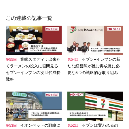
ン
この連載の記事一覧
業態スタディ：出来た
セブン−イレブンの新
第55回
第54回
てラーメンの投入に垣間見る
たな経営陣が挑む再成長に必
セブン−イレブンの次世代成長
要な5つの戦略的な取り組み
戦略
イオンペットの戦略に
セブンは変われるの
第53回
第52回