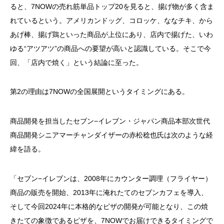
ると、7NOWの売れ筋単品トップ20を見ると、揚げ物が多く含ま
れているという。アメリカンドッグ、コロッケ、ななチキ、から
あげ棒、揚げ鶏といった商品が上位にあり、店内で揚げた、いわ
ゆる“アツアツ”の商品への要望が高いと認識している。そこで今
回、「店内で焼く」という結論に至った。
第2の理由は7NOWの全国展開というタイミングにある。
商品開発を担当したセブン−イレブン・ジャパン商品本部次世代
商品開発シニアマーチャンダイザーの赤松稔也氏は次のような経
緯を語る。
「セブン−イレブンは、2008年にカウンター調理（フライヤー）
商品の販売を開始、2013年に淹れたてのセブンカフェを導入、
そして今回2024年に本格的なピザの開発が可能となり、この焼
きたての象徴であるピザを、7NOWでお届けできるタイミングで