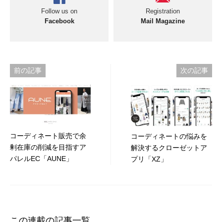
Follow us on
Registration
Facebook
Mail Magazine
投
前の記事
次の記事
稿
ナ
ビ
コーディネート販売で余
コーディネートの悩みを
ゲ
剰在庫の削減を目指すア
解決するクローゼットア
ー
パレルEC「AUNE」
プリ「XZ」
シ
ョ
ン
この連載の記事一覧