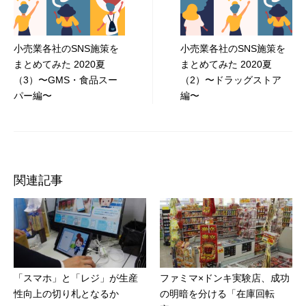
ナ
ビ
小売業各社のSNS施策を
小売業各社のSNS施策を
ゲ
まとめてみた 2020夏
まとめてみた 2020夏
ー
（3）〜GMS・食品スー
（2）〜ドラッグストア
パー編〜
編〜
シ
ョ
ン
関連記事
「スマホ」と「レジ」が生産
ファミマ×ドンキ実験店、成功
性向上の切り札となるか
の明暗を分ける「在庫回転