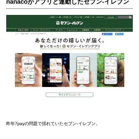
nanacoがアプリと連動したセブン-イレブン
昨年7payの問題で揺れていたセブン-イレブン。