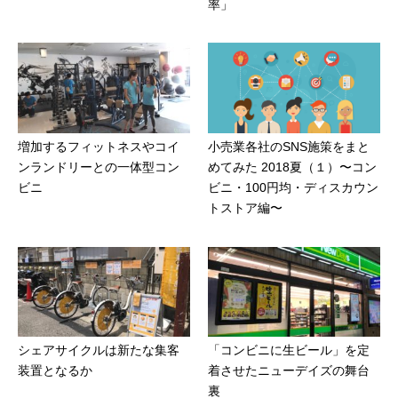
率」
増加するフィットネスやコイ
小売業各社のSNS施策をまと
ンランドリーとの一体型コン
めてみた 2018夏（１）〜コン
ビニ
ビニ・100円均・ディスカウン
トストア編〜
シェアサイクルは新たな集客
「コンビニに生ビール」を定
装置となるか
着させたニューデイズの舞台
裏