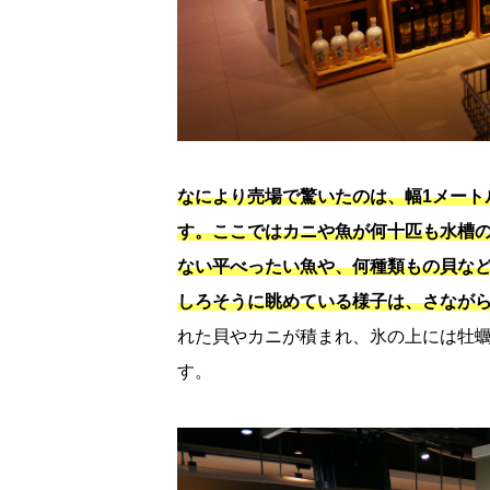
なにより売場で驚いたのは、幅1メート
す。
ここではカニや魚が何十匹も水槽
ない平べったい魚や、何種類もの貝な
しろそうに眺めている様子は、さなが
れた貝やカニが積まれ、氷の上には牡
す。