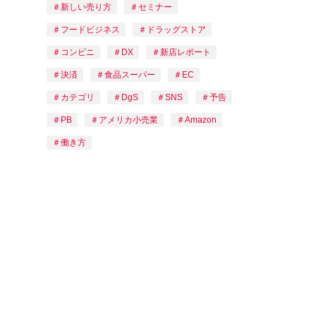
新しい売り方
セミナー
フードビジネス
ドラッグストア
コンビニ
DX
新店レポート
決済
食品スーパー
EC
カテゴリ
DgS
SNS
予告
PB
アメリカ小売業
Amazon
働き方