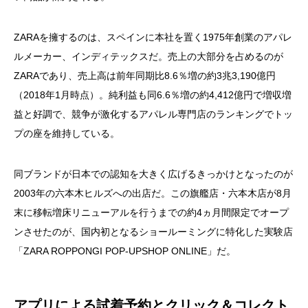
ZARAを擁するのは、スペインに本社を置く1975年創業のアパレ
ルメーカー、インディテックスだ。売上の大部分を占めるのが
ZARAであり、売上高は前年同期比8.6％増の約3兆3,190億円
（2018年1月時点）。純利益も同6.6％増の約4,412億円で増収増
益と好調で、競争が激化するアパレル専門店のランキングでトッ
プの座を維持している。
同ブランドが日本での認知を大きく広げるきっかけとなったのが
2003年の六本木ヒルズへの出店だ。この旗艦店・六本木店が8月
末に移転増床リニューアルを行うまでの約4ヵ月間限定でオープ
ンさせたのが、国内初となるショールーミングに特化した実験店
「ZARA ROPPONGI POP-UPSHOP ONLINE」だ。
アプリによる試着予約とクリック＆コレクト