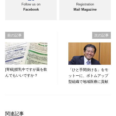
Follow us on
Registration
Facebook
Mail Magazine
投
前の記事
次の記事
稿
ナ
ビ
[寄稿]授乳中ですが薬を飲
「ひと手間掛ける」をモ
ゲ
んでもいいですか？
ットーに、ボトムアップ
ー
型組織で地域医療に貢献
シ
ョ
ン
関連記事