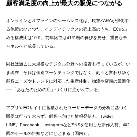
顧客満足度の向上が最大の販促につながる
オンラインとオフラインのシームレス化は、現在ZARAが強化す
る施策のひとつだ。インディテックスの売上高のうち、ECの占
める構成比は10％。前年比では41％増の伸びを見せ、重要なチ
ャネルへと成長している。
同社は過去に大規模なデジタル分野への投資も行っているが、い
ま現在、それは個別マーケティングではなく、刻々と変わりゆく
顧客ニーズやトレンドに対応した生産体制、物流や店頭の最適化
──「あなたのための店」づくりに注がれている。
アプリやECサイトに蓄積されたユーザーデータの分析に基づく
販促は行っておらず、顧客へ向けた情報発信も、Twitter、
LINE、Facebook、InstagramなどSNSを使用した新作入荷、年2
回のセールの告知などにとどまる（国内）。