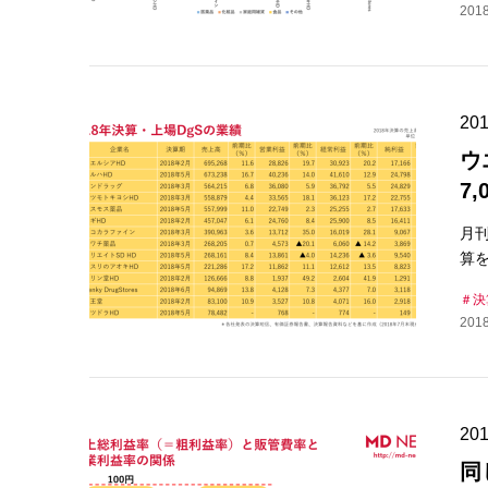
2018
2
ウ
7
月
算を
決
2018
2
同