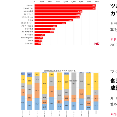
ツ
カ
月
算を
ド
2019
マ
食
成
月
算を
部