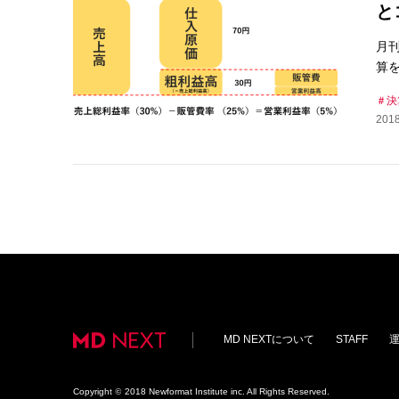
と
月
算
決
2018
MD NEXTについて
STAFF
Copyright
©
2018 Newformat Institute inc. All Rights Reserved.