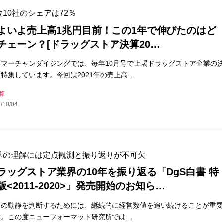
位10社のシェアは72％
よいよ売上高1兆円目前！この1年で伸びたのはど
チェーン？[ドラッグストア決算20…
刊マーチャンダイジングでは、毎年10月号で上場ドラッグストア企業の
特集しています。今回は2021年の売上高…
算
/10/04
界の理解には定点観測と振り返りが不可欠
ラッグストア業界の10年を振り返る「DgS白書 特
版<2011-2020>」発売開始のお知ら…
界の動静を判断するためには、継続的に経営数値を追い続けることが重
す。この度ニューフォーマット研究所では…