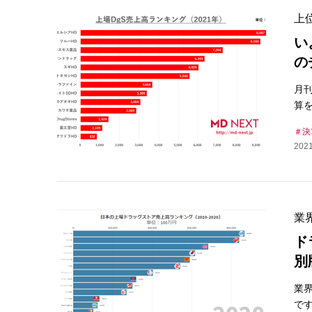
上
い
の
月
算を
決
2021
業
ド
別
業
で