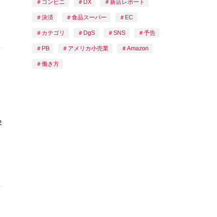
コンビニ
DX
新店レポート
決済
食品スーパー
EC
カテゴリ
DgS
SNS
予告
PB
アメリカ小売業
Amazon
働き方
決