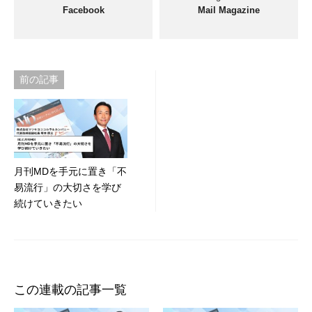
Facebook
Mail Magazine
投
前の記事
稿
ナ
ビ
月刊MDを手元に置き「不
ゲ
易流行」の大切さを学び
ー
続けていきたい
シ
ョ
ン
この連載の記事一覧