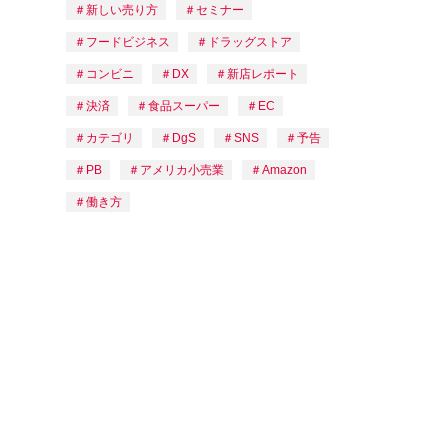
新しい売り方
セミナー
フードビジネス
ドラッグストア
コンビニ
DX
新店レポート
決済
食品スーパー
EC
カテゴリ
DgS
SNS
予告
PB
アメリカ小売業
Amazon
働き方