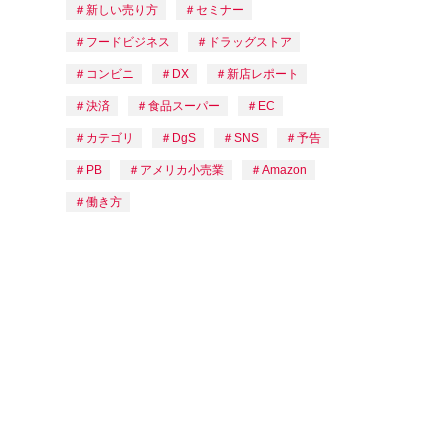
新しい売り方
セミナー
フードビジネス
ドラッグストア
コンビニ
DX
新店レポート
決済
食品スーパー
EC
カテゴリ
DgS
SNS
予告
PB
アメリカ小売業
Amazon
働き方