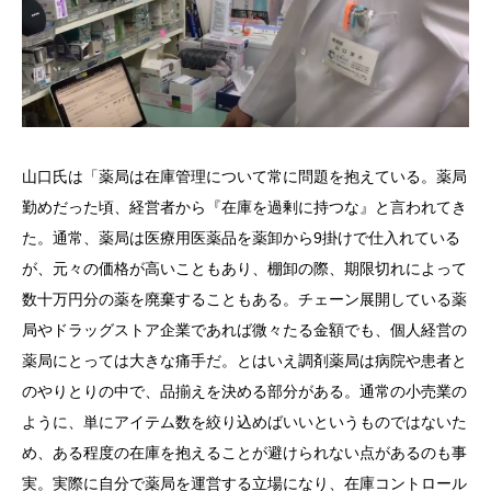
山口氏は「薬局は在庫管理について常に問題を抱えている。薬局
勤めだった頃、経営者から『在庫を過剰に持つな』と言われてき
た。通常、薬局は医療用医薬品を薬卸から9掛けで仕入れている
が、元々の価格が高いこともあり、棚卸の際、期限切れによって
数十万円分の薬を廃棄することもある。チェーン展開している薬
局やドラッグストア企業であれば微々たる金額でも、個人経営の
薬局にとっては大きな痛手だ。とはいえ調剤薬局は病院や患者と
のやりとりの中で、品揃えを決める部分がある。通常の小売業の
ように、単にアイテム数を絞り込めばいいというものではないた
め、ある程度の在庫を抱えることが避けられない点があるのも事
実。実際に自分で薬局を運営する立場になり、在庫コントロール