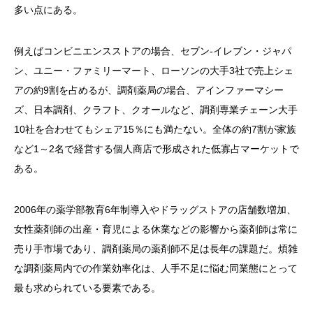
多い点にある。
例えばコンビニエンスストアの場合、セブン‐イレブン・ジャパ
ン、ユニー・ファミリーマート、ローソンの大手3社で売上シェ
アの約9割を占めるが、調剤薬局の場合、アインファーマシー
ズ、日本調剤、クラフト、クオールなど、調剤専業チェーン大手
10社を合わせてもシェア15％にも満たない。全体の約7割が家族
など1～2名で経営する個人商店で形成された低寡占マーケットで
ある。
2006年の薬学部教育6年制導入やドラッグストアの店舗数増加、
女性薬剤師の出産・育児による休業などの影響から薬剤師は常に
売り手市場であり、調剤薬局の薬剤師不足は長年の課題だ。煩雑
な調剤薬局内での作業効率化は、人手不足に悩む同業態にとって
最も求められている要素である。