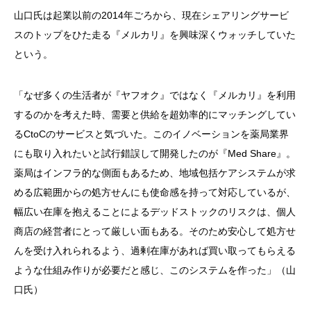
山口氏は起業以前の2014年ごろから、現在シェアリングサービ
スのトップをひた走る『メルカリ』を興味深くウォッチしていた
という。
「なぜ多くの生活者が『ヤフオク』ではなく『メルカリ』を利用
するのかを考えた時、需要と供給を超効率的にマッチングしてい
るCtoCのサービスと気づいた。このイノベーションを薬局業界
にも取り入れたいと試行錯誤して開発したのが『Med Share』。
薬局はインフラ的な側面もあるため、地域包括ケアシステムが求
める広範囲からの処方せんにも使命感を持って対応しているが、
幅広い在庫を抱えることによるデッドストックのリスクは、個人
商店の経営者にとって厳しい面もある。そのため安心して処方せ
んを受け入れられるよう、過剰在庫があれば買い取ってもらえる
ような仕組み作りが必要だと感じ、このシステムを作った」（山
口氏）