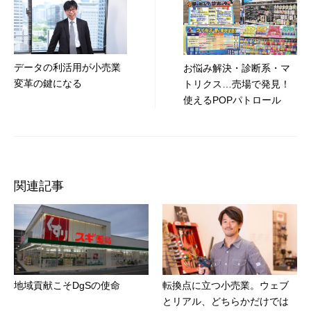
稿
ナ
ビ
データの利活用が小売業
お悩み解決・診断系・マ
ゲ
変革の鍵になる
トリクス…売場で発見！
ー
使えるPOPパトロール
シ
ョ
ン
関連記事
地域貢献こそDgSの使命
転換点に立つ小売業。ウェブ
とリアル、どちらかだけでは