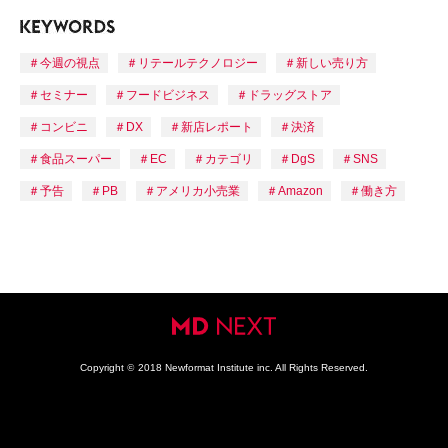
今週の視点
リテールテクノロジー
新しい売り方
セミナー
フードビジネス
ドラッグストア
コンビニ
DX
新店レポート
決済
食品スーパー
EC
カテゴリ
DgS
SNS
予告
PB
アメリカ小売業
Amazon
働き方
Copyright
©
2018 Newformat Institute inc. All Rights Reserved.