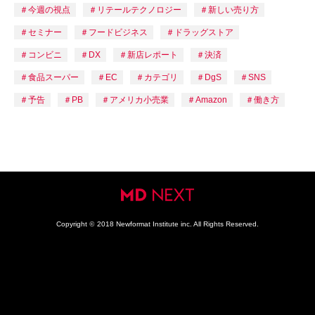
今週の視点
リテールテクノロジー
新しい売り方
セミナー
フードビジネス
ドラッグストア
コンビニ
DX
新店レポート
決済
食品スーパー
EC
カテゴリ
DgS
SNS
予告
PB
アメリカ小売業
Amazon
働き方
Copyright
©
2018 Newformat Institute inc. All Rights Reserved.