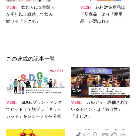
飲む人は３割近く
花粉対策商品は、
第10回
第12回
ゲ
が半年以上継続して飲み
「新商品」より「愛用
ー
続ける「トクホ」
品」が選ばれる
シ
ョ
ン
この連載の記事一覧
SDGsブランディング
カルディ、評価されて
第38回
第36回
でヒット！？脱プラ「キット
いるポイントは「独自性」
カット」をレシートから分析
「楽しさ」