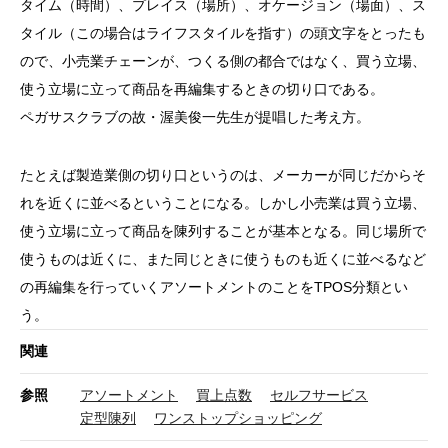
タイム（時間）、プレイス（場所）、オケージョン（場面）、ス
タイル（この場合はライフスタイルを指す）の頭文字をとったも
ので、小売業チェーンが、つくる側の都合ではなく、買う立場、
使う立場に立って商品を再編集するときの切り口である。
ペガサスクラブの故・渥美俊一先生が提唱した考え方。
たとえば製造業側の切り口というのは、メーカーが同じだからそ
れを近くに並べるということになる。しかし小売業は買う立場、
使う立場に立って商品を陳列することが基本となる。同じ場所で
使うものは近くに、また同じときに使うものも近くに並べるなど
の再編集を行っていくアソートメントのことをTPOS分類とい
う。
関連
参照
アソートメント
買上点数
セルフサービス
定型陳列
ワンストップショッピング