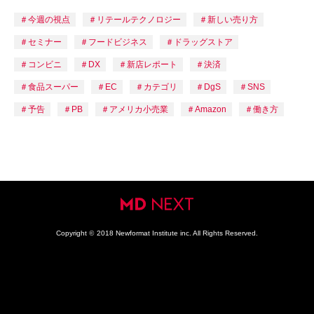
今週の視点
リテールテクノロジー
新しい売り方
セミナー
フードビジネス
ドラッグストア
コンビニ
DX
新店レポート
決済
食品スーパー
EC
カテゴリ
DgS
SNS
予告
PB
アメリカ小売業
Amazon
働き方
Copyright
©
2018 Newformat Institute inc. All Rights Reserved.