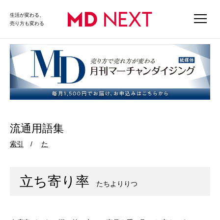
生活が変わる、
売り方も変わる
流通用語集
索引
た
立ち寄り率
たちよりりつ