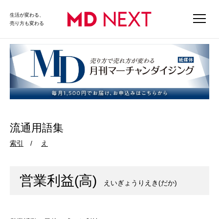
生活が変わる、
売り方も変わる
流通用語集
索引
え
営業利益(高)
えいぎょうりえき(だか)