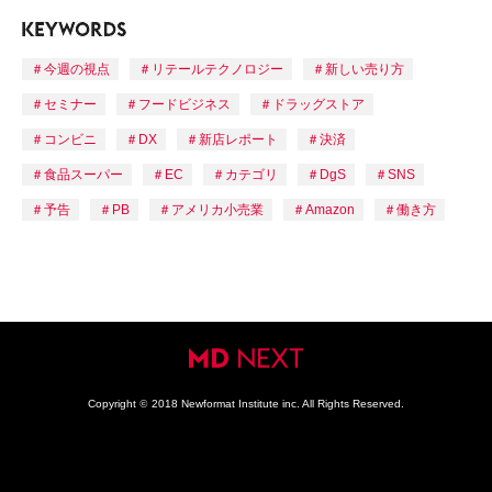
今週の視点
リテールテクノロジー
新しい売り方
セミナー
フードビジネス
ドラッグストア
コンビニ
DX
新店レポート
決済
食品スーパー
EC
カテゴリ
DgS
SNS
予告
PB
アメリカ小売業
Amazon
働き方
Copyright
©
2018 Newformat Institute inc. All Rights Reserved.