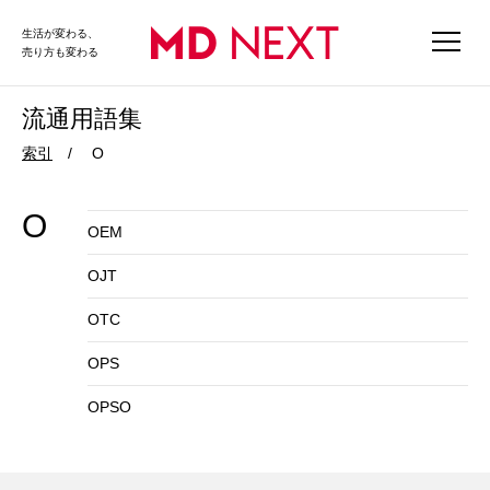
生活が変わる、
売り方も変わる
流通用語集
索引
O
O
OEM
OJT
OTC
OPS
OPSO