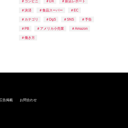
コンビニ
DX
新店レポート
決済
食品スーパー
EC
カテゴリ
DgS
SNS
予告
PB
アメリカ小売業
Amazon
働き方
広告掲載
お問合わせ