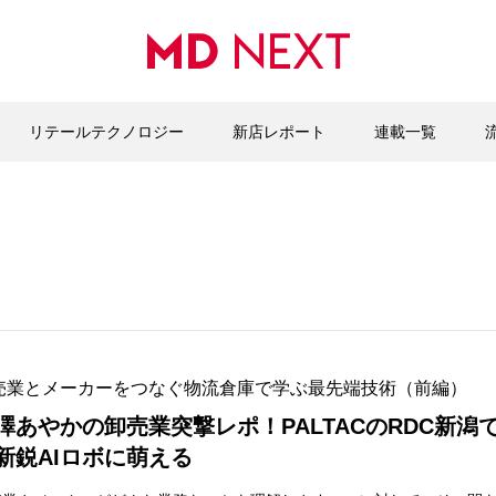
リテールテクノロジー
新店レポート
連載一覧
売業とメーカーをつなぐ物流倉庫で学ぶ最先端技術（前編）
澤あやかの卸売業突撃レポ！PALTACのRDC新潟
新鋭AIロボに萌える