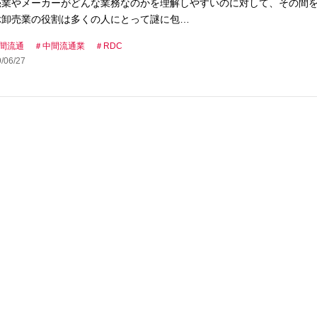
売業やメーカーがどんな業務なのかを理解しやすいのに対して、その間
ぶ卸売業の役割は多くの人にとって謎に包…
間流通
中間流通業
RDC
/06/27