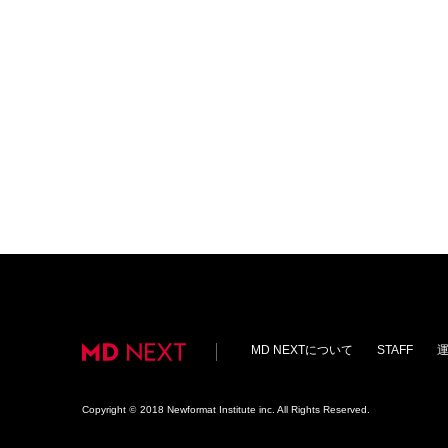
MD NEXTについて
STAFF
Copyright
©
2018 Newformat Institute inc. All Rights Reserved.