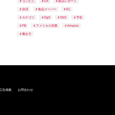
コンビニ
DX
新店レポート
決済
食品スーパー
EC
カテゴリ
DgS
SNS
予告
PB
アメリカ小売業
Amazon
働き方
広告掲載
お問合わせ