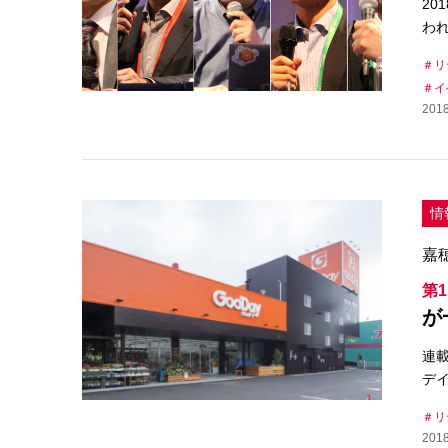
20
わ
リ
イ
2018
情
嘉
第
が
連
デ
リ
2018