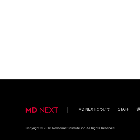
MD NEXTについて
STAFF
Copyright
©
2018 Newformat Institute inc. All Rights Reserved.