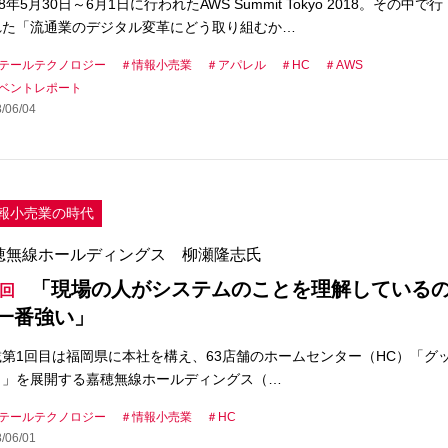
18年5月30日～6月1日に行われたAWS Summit Tokyo 2018。その中で行
れた「流通業のデジタル変革にどう取り組むか…
テールテクノロジー
情報小売業
アパレル
HC
AWS
ベントレポート
/06/04
報小売業の時代
穂無線ホールディングス 柳瀬隆志氏
「現場の人がシステムのことを理解している
1回
一番強い」
載第1回目は福岡県に本社を構え、63店舗のホームセンター（HC）「グ
イ」を展開する嘉穂無線ホールディングス（…
テールテクノロジー
情報小売業
HC
/06/01