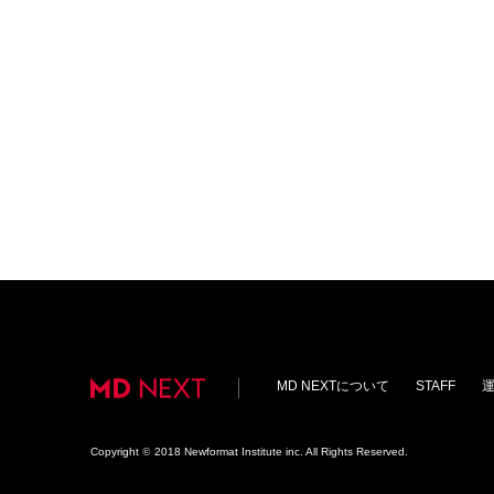
MD NEXTについて
STAFF
Copyright
©
2018 Newformat Institute inc. All Rights Reserved.