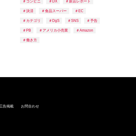
コンビニ
DX
新店レポート
決済
食品スーパー
EC
カテゴリ
DgS
SNS
予告
PB
アメリカ小売業
Amazon
働き方
広告掲載
お問合わせ