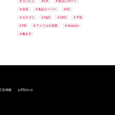
コンビニ
DX
新店レポート
決済
食品スーパー
EC
カテゴリ
DgS
SNS
予告
PB
アメリカ小売業
Amazon
働き方
広告掲載
お問合わせ