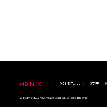
MD NEXTについて
STAFF
Copyright
©
2018 Newformat Institute inc. All Rights Reserved.