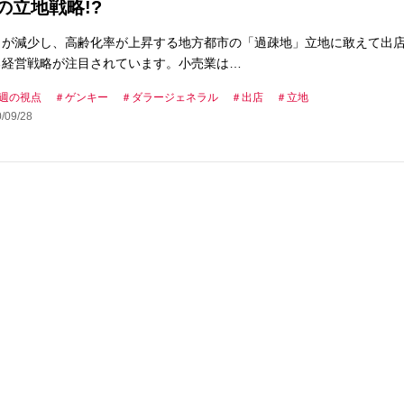
の立地戦略!?
口が減少し、高齢化率が上昇する地方都市の「過疎地」立地に敢えて出
る経営戦略が注目されています。小売業は…
週の視点
ゲンキー
ダラージェネラル
出店
立地
/09/28