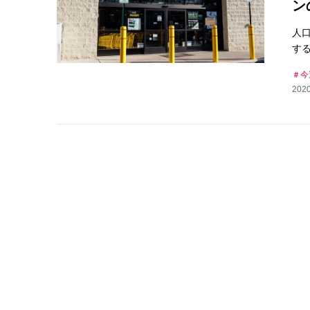
ン
人
す
今
2020