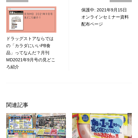
稿
保護中: 2021年9月15日
オンラインセミナー資料
ナ
配布ページ
ビ
ドラッグストアならでは
ゲ
の「カラダにいいPB食
ー
品」ってなんだ？月刊
MD2021年9月号の見どこ
シ
ろ紹介
ョ
ン
関連記事