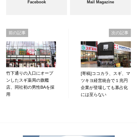
Facebook
Mail Magazine
投
前の記事
次の記事
稿
ナ
ビ
竹下通りの入口にオープ
[寄稿]ココカラ、スギ、マ
ゲ
ンしたスギ薬局の旗艦
ツキヨ経営統合で１兆円
ー
店、同社初の男性BAを採
企業が登場しても寡占化
用
には至らない
シ
ョ
ン