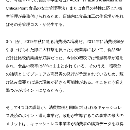
る。今後すべての食品等事業者はHACCP（Hazard Analysis and
CriticalPoint 食品の安全管理手法）または食品の特性に応じた衛
生管理が義務付けられるため、店舗内に食品加工の作業場があれ
ばその分管理コストが発生する。
3つ目が、2019年秋に迫る消費税の増税だ。2014年に消費税率が
引き上げられた際に大打撃を負った小売業界において、食品SM
だけは比較的業績が好調だった。今回の増税では軽減税率が適用
され、食品の税率は8%のままとされている。そのうえ、増税分
の補填としてプレミアム商品券の発行が予定されているため、駆
け込み需要とは逆の現象が起きる可能性がある。そこをどう迎え
撃つかがポイントになるだろう。
そして4つ目の課題が、消費増税と同時に行われるキャッシュレ
ス決済のポイント還元事業だ。政府が主導するこの事業の最大の
メリットは、キャッシュレス事業者が消費者の購買データを取得