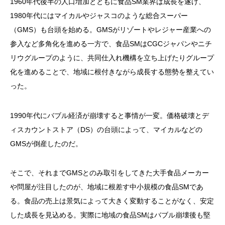
1960年代後半の人口増加とともに食品SM業界は成長を遂げ、
1980年代にはマイカルやジャスコのような総合スーパー
（GMS）も台頭を始める。GMSがリゾートやレジャー産業への
参入など多角化を進める一方で、食品SMはCGCジャパンやニチ
リウグループのように、共同仕入れ機構を立ち上げたりグループ
化を進めることで、地域に根付きながら成長する態勢を整えてい
った。
1990年代にバブル経済が崩壊すると事情が一変。価格破壊とデ
ィスカウントストア（DS）の台頭によって、マイカルなどの
GMSが倒産したのだ。
そこで、それまでGMSとのみ取引をしてきた大手食品メーカー
や問屋が注目したのが、地域に根差す中小規模の食品SMであ
る。食品の売上は景気によって大きく変動することがなく、安定
した成長を見込める。実際に地域の食品SMはバブル崩壊後も堅