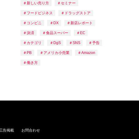
新しい売り方
セミナー
フードビジネス
ドラッグストア
コンビニ
DX
新店レポート
決済
食品スーパー
EC
カテゴリ
DgS
SNS
予告
PB
アメリカ小売業
Amazon
働き方
広告掲載
お問合わせ