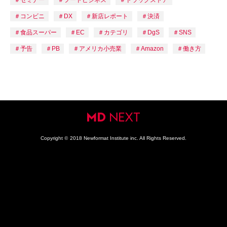
セミナー
フードビジネス
ドラッグストア
コンビニ
DX
新店レポート
決済
食品スーパー
EC
カテゴリ
DgS
SNS
予告
PB
アメリカ小売業
Amazon
働き方
Copyright
©
2018 Newformat Institute inc. All Rights Reserved.