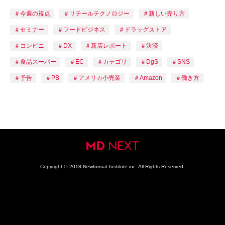
今週の視点
リテールテクノロジー
新しい売り方
セミナー
フードビジネス
ドラッグストア
コンビニ
DX
新店レポート
決済
食品スーパー
EC
カテゴリ
DgS
SNS
予告
PB
アメリカ小売業
Amazon
働き方
Copyright
©
2018 Newformat Institute inc. All Rights Reserved.